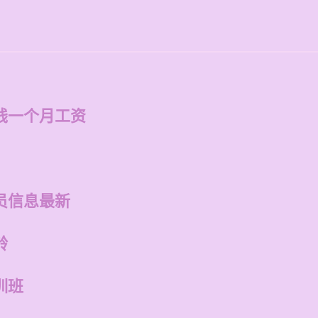
钱一个月工资
员信息最新
龄
训班