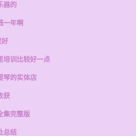
乐器的
钱一年啊
里好
里培训比较好一点
提琴的实体店
收获
全集完整版
处总结