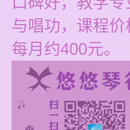
口碑好，教学专
与唱功，课程价
每月约400元。