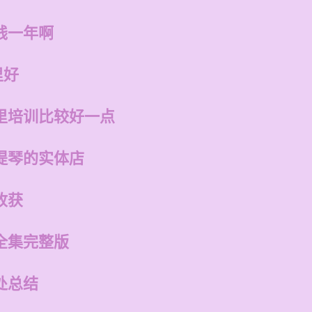
钱一年啊
里好
里培训比较好一点
提琴的实体店
收获
全集完整版
处总结