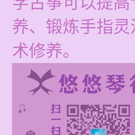
学古筝可以提高
养、锻炼手指灵
术修养。