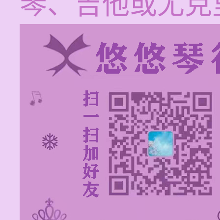
琴、吉他或尤克