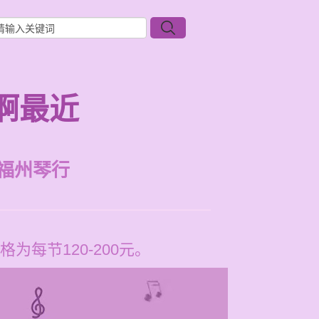
啊最近
福州琴行
每节120-200元。