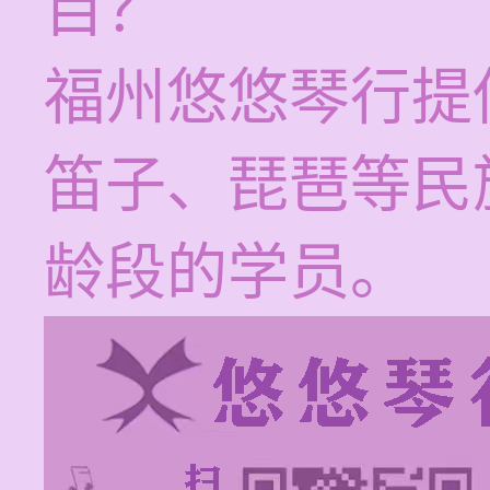
目？
福州悠悠琴行提
笛子、琵琶等民
龄段的学员。